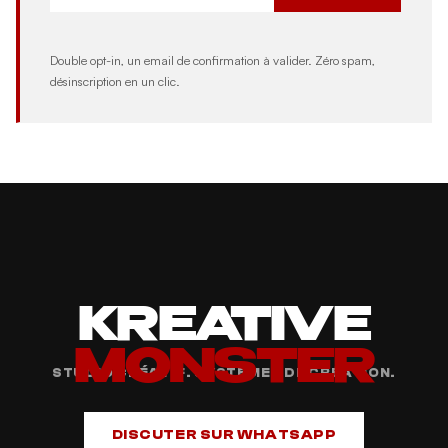
Double opt-in, un email de confirmation à valider. Zéro spam,
désinscription en un clic.
KREATIVE
MONSTER
STUDIO CRÉATIF. SYSTÈMES DE CRÉATION.
DISCUTER SUR WHATSAPP