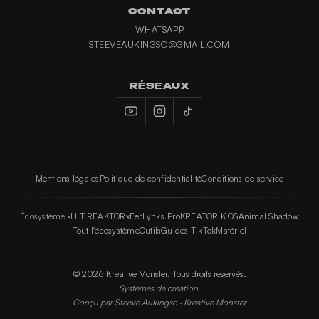
CONTACT
WHATSAPP
STEEVEAUKINGSO@GMAIL.COM
RÉSEAUX
Mentions légales
Politique de confidentialité
Conditions de service
Écosystème ·
HIT REAKTOR
xFer
Lynks.Pro
KREATOR K.OS
Animal Shadow
Tout l'écosystème
Outils
Guides TikTok
Matériel
©
2026
Kreative Monster. Tous droits réservés.
Systèmes de création.
Conçu par
Steeve Aukingso
·
Kreative Monster