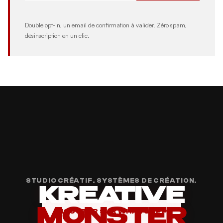
Double opt-in, un email de confirmation à valider. Zéro spam,
désinscription en un clic.
STUDIO CRÉATIF. SYSTÈMES DE CRÉATION.
KREATIVE
MONSTER
DISCUTER SUR WHATSAPP