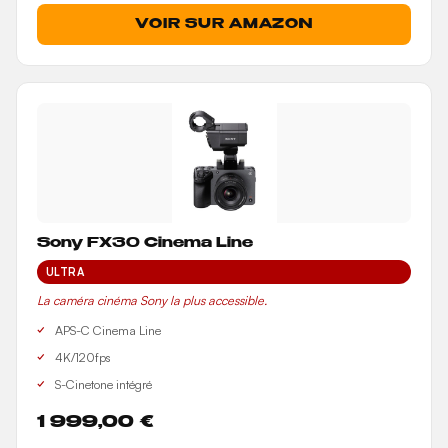
VOIR SUR AMAZON
Sony FX30 Cinema Line
ULTRA
La caméra cinéma Sony la plus accessible.
APS-C Cinema Line
4K/120fps
S-Cinetone intégré
1 999,00 €