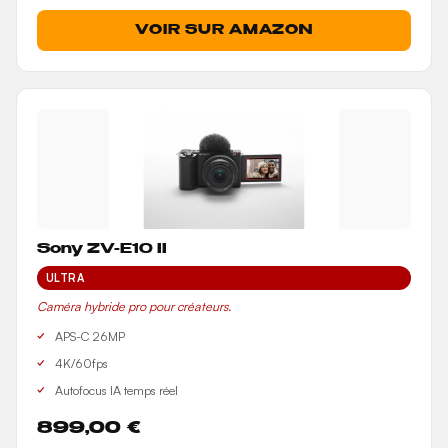
VOIR SUR AMAZON
Sony ZV-E10 II
ULTRA
Caméra hybride pro pour créateurs.
APS-C 26MP
4K/60fps
Autofocus IA temps réel
899,00 €