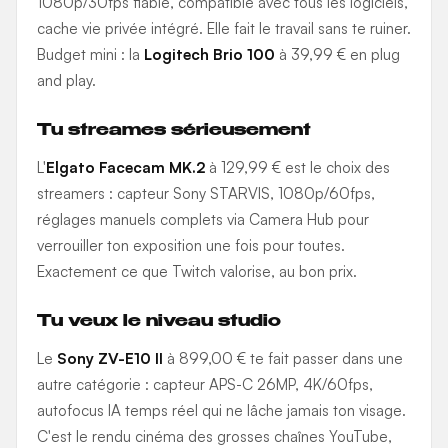
1080p/30fps fiable, compatible avec tous les logiciels,
cache vie privée intégré. Elle fait le travail sans te ruiner.
Budget mini : la
Logitech Brio 100
à 39,99 € en plug
and play.
Tu streames sérieusement
L'
Elgato Facecam MK.2
à 129,99 € est le choix des
streamers : capteur Sony STARVIS, 1080p/60fps,
réglages manuels complets via Camera Hub pour
verrouiller ton exposition une fois pour toutes.
Exactement ce que Twitch valorise, au bon prix.
Tu veux le niveau studio
Le
Sony ZV-E10 II
à 899,00 € te fait passer dans une
autre catégorie : capteur APS-C 26MP, 4K/60fps,
autofocus IA temps réel qui ne lâche jamais ton visage.
C'est le rendu cinéma des grosses chaînes YouTube,