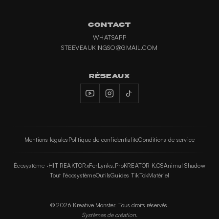
CONTACT
WHATSAPP
STEEVEAUKINGSO@GMAIL.COM
RÉSEAUX
Mentions légales
Politique de confidentialité
Conditions de service
Écosystème ·
HIT REAKTOR
xFer
Lynks.Pro
KREATOR K.OS
Animal Shadow
Tout l'écosystème
Outils
Guides TikTok
Matériel
©
2026
Kreative Monster. Tous droits réservés.
Systèmes de création.