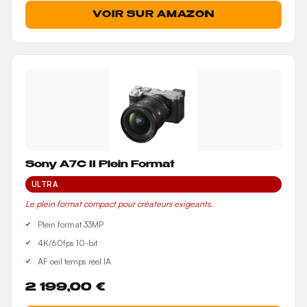
VOIR SUR AMAZON
Sony A7C II Plein Format
ULTRA
Le plein format compact pour créateurs exigeants.
Plein format 33MP
4K/60fps 10-bit
AF oeil temps réel IA
2 199,00 €